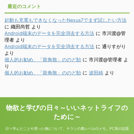
最近のコメント
起動も充電もできなくなったNexus7でまず試したい方法
に
織田尚哲
より
Android端末のデータを完全消去する方法
に
市川渡@管
理者
より
Android端末のデータを完全消去する方法
に
通りすがり
より
個人的お勧め、「龍角散」ののど飴
に
市川渡@管理者
よ
り
個人的お勧め、「龍角散」ののど飴
に
波田純
より
物欲と学びの日々～いいネットライフの
ために～
日々学んだことや買った物について、チラシの裏レベルのメモ。PC系の話題