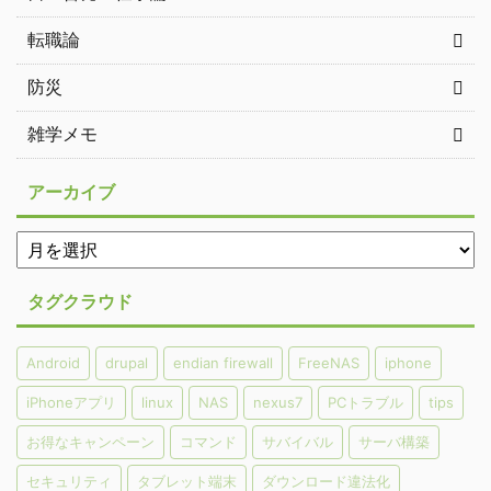
転職論
防災
雑学メモ
アーカイブ
タグクラウド
Android
drupal
endian firewall
FreeNAS
iphone
iPhoneアプリ
linux
NAS
nexus7
PCトラブル
tips
お得なキャンペーン
コマンド
サバイバル
サーバ構築
セキュリティ
タブレット端末
ダウンロード違法化