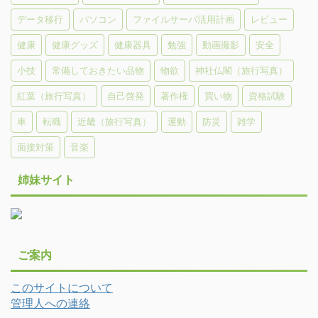
データ移行
パソコン
ファイルサーバ活用計画
レビュー
健康
健康グッズ
健康器具
勉強
動画撮影
安全
小技
常備しておきたい品物
物欲
神社仏閣（旅行写真）
紅葉（旅行写真）
自己啓発
著作権
買い物
資格試験
車
転職
近畿（旅行写真）
運動
防災
雑学
面接対策
音楽
姉妹サイト
ご案内
このサイトについて
管理人への連絡