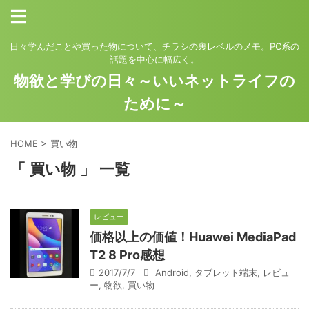
日々学んだことや買った物について、チラシの裏レベルのメモ。PC系の
話題を中心に幅広く。
物欲と学びの日々～いいネットライフの
ために～
HOME
>
買い物
「 買い物 」 一覧
レビュー
価格以上の価値！Huawei MediaPad
T2 8 Pro感想
2017/7/7
Android
,
タブレット端末
,
レビュ
ー
,
物欲
,
買い物