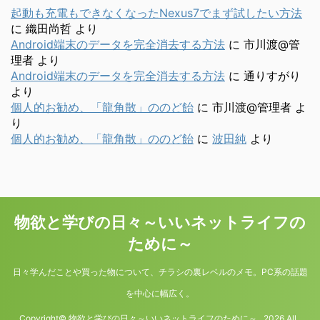
起動も充電もできなくなったNexus7でまず試したい方法
に
織田尚哲
より
Android端末のデータを完全消去する方法
に
市川渡@管
理者
より
Android端末のデータを完全消去する方法
に
通りすがり
より
個人的お勧め、「龍角散」ののど飴
に
市川渡@管理者
よ
り
個人的お勧め、「龍角散」ののど飴
に
波田純
より
物欲と学びの日々～いいネットライフの
ために～
日々学んだことや買った物について、チラシの裏レベルのメモ。PC系の話題
を中心に幅広く。
Copyright© 物欲と学びの日々～いいネットライフのために～ , 2026 All