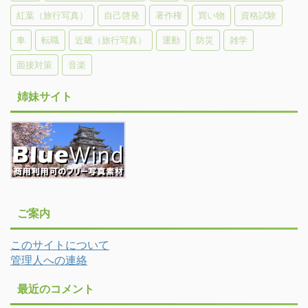
紅葉（旅行写真）
自己啓発
著作権
買い物
資格試験
車
転職
近畿（旅行写真）
運動
防災
雑学
面接対策
音楽
姉妹サイト
ご案内
このサイトについて
管理人への連絡
最近のコメント