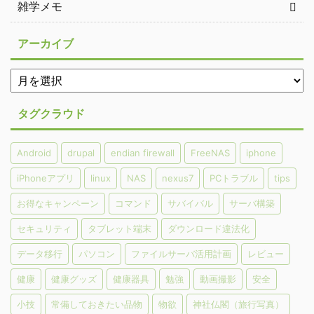
雑学メモ
アーカイブ
タグクラウド
Android
drupal
endian firewall
FreeNAS
iphone
iPhoneアプリ
linux
NAS
nexus7
PCトラブル
tips
お得なキャンペーン
コマンド
サバイバル
サーバ構築
セキュリティ
タブレット端末
ダウンロード違法化
データ移行
パソコン
ファイルサーバ活用計画
レビュー
健康
健康グッズ
健康器具
勉強
動画撮影
安全
小技
常備しておきたい品物
物欲
神社仏閣（旅行写真）