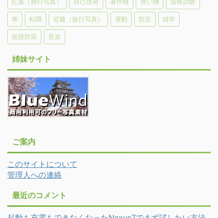
紅葉（旅行写真）
自己啓発
著作権
買い物
資格試験
車
転職
近畿（旅行写真）
運動
防災
雑学
面接対策
音楽
姉妹サイト
ご案内
このサイトについて
管理人への連絡
最近のコメント
起動も充電もできなくなったNexus7でまず試したい方法