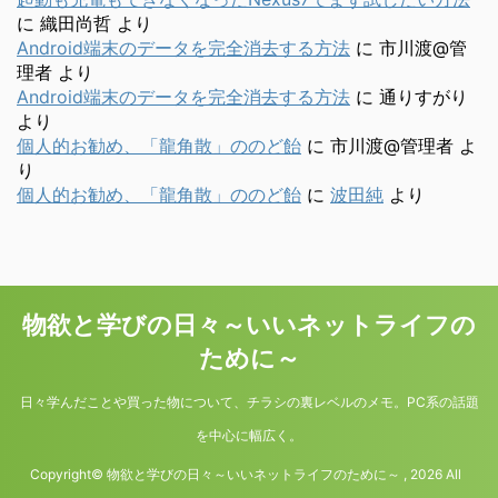
に
織田尚哲
より
Android端末のデータを完全消去する方法
に
市川渡@管
理者
より
Android端末のデータを完全消去する方法
に
通りすがり
より
個人的お勧め、「龍角散」ののど飴
に
市川渡@管理者
よ
り
個人的お勧め、「龍角散」ののど飴
に
波田純
より
物欲と学びの日々～いいネットライフの
ために～
日々学んだことや買った物について、チラシの裏レベルのメモ。PC系の話題
を中心に幅広く。
Copyright© 物欲と学びの日々～いいネットライフのために～ , 2026 All