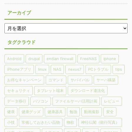
アーカイブ
タグクラウド
Android
drupal
endian firewall
FreeNAS
iphone
iPhoneアプリ
linux
NAS
nexus7
PCトラブル
tips
お得なキャンペーン
コマンド
サバイバル
サーバ構築
セキュリティ
タブレット端末
ダウンロード違法化
データ移行
パソコン
ファイルサーバ活用計画
レビュー
健康
健康グッズ
健康器具
勉強
動画撮影
安全
小技
常備しておきたい品物
物欲
神社仏閣（旅行写真）