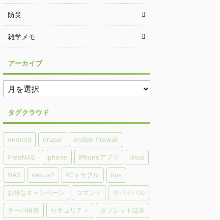
防災
雑学メモ
アーカイブ
タグクラウド
Android
drupal
endian firewall
FreeNAS
iphone
iPhoneアプリ
linux
NAS
nexus7
PCトラブル
tips
お得なキャンペーン
コマンド
サバイバル
サーバ構築
セキュリティ
タブレット端末