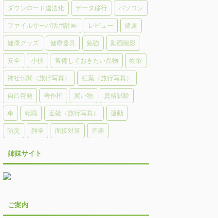
ダウンロード違法化
データ移行
パソコン
ファイルサーバ活用計画
レビュー
健康
健康グッズ
健康器具
勉強
動画撮影
安全
小技
常備しておきたい品物
物欲
神社仏閣（旅行写真）
紅葉（旅行写真）
自己啓発
著作権
買い物
資格試験
車
転職
近畿（旅行写真）
運動
防災
雑学
面接対策
音楽
姉妹サイト
ご案内