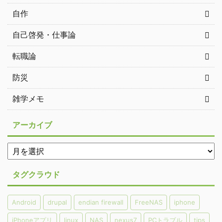
自作
自己啓発・仕事論
転職論
防災
雑学メモ
アーカイブ
タグクラウド
Android
drupal
endian firewall
FreeNAS
iphone
iPhoneアプリ
linux
NAS
nexus7
PCトラブル
tips