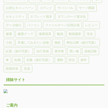
お得なキャンペーン
コマンド
サバイバル
サーバ構築
セキュリティ
タブレット端末
ダウンロード違法化
データ移行
パソコン
ファイルサーバ活用計画
レビュー
健康
健康グッズ
健康器具
勉強
動画撮影
安全
小技
常備しておきたい品物
物欲
神社仏閣（旅行写真）
紅葉（旅行写真）
自己啓発
著作権
買い物
資格試験
車
転職
近畿（旅行写真）
運動
防災
雑学
面接対策
音楽
姉妹サイト
ご案内