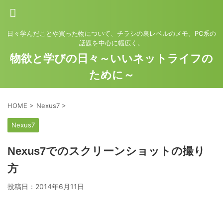
日々学んだことや買った物について、チラシの裏レベルのメモ。PC系の
話題を中心に幅広く。
物欲と学びの日々～いいネットライフの
ために～
HOME
>
Nexus7
>
Nexus7
Nexus7でのスクリーンショットの撮り
方
投稿日：
2014年6月11日