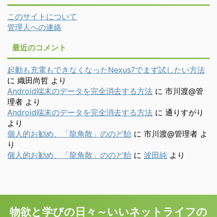
このサイトについて
管理人への連絡
最近のコメント
起動も充電もできなくなったNexus7でまず試したい方法
に
織田尚哲
より
Android端末のデータを完全消去する方法
に
市川渡@管
理者
より
Android端末のデータを完全消去する方法
に
通りすがり
より
個人的お勧め、「龍角散」ののど飴
に
市川渡@管理者
よ
り
個人的お勧め、「龍角散」ののど飴
に
波田純
より
物欲と学びの日々～いいネットライフの