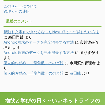
このサイトについて
管理人への連絡
最近のコメント
起動も充電もできなくなったNexus7でまず試したい方法
に
織田尚哲
より
Android端末のデータを完全消去する方法
に
市川渡@管
理者
より
Android端末のデータを完全消去する方法
に
通りすがり
より
個人的お勧め、「龍角散」ののど飴
に
市川渡@管理者
よ
り
個人的お勧め、「龍角散」ののど飴
に
波田純
より
物欲と学びの日々～いいネットライフの