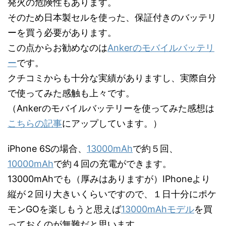
発火の危険性もあります。
そのため日本製セルを使った、保証付きのバッテリ
ーを買う必要があります。
この点からお勧めなのは
Ankerのモバイルバッテリ
ー
です。
クチコミからも十分な実績がありますし、実際自分
で使ってみた感触も上々です。
（Ankerのモバイルバッテリーを使ってみた感想は
こちらの記事
にアップしています。）
iPhone 6Sの場合、
13000mAh
で約５回、
10000mAh
で約４回の充電ができます。
13000mAhでも（厚みはありますが）IPhoneより
縦が２回り大きいくらいですので、１日十分にポケ
モンGOを楽しもうと思えば
13000mAhモデル
を買
っておくのが無難だと思います。