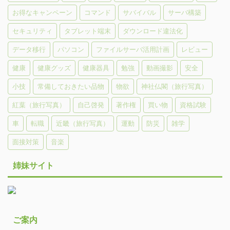
お得なキャンペーン
コマンド
サバイバル
サーバ構築
セキュリティ
タブレット端末
ダウンロード違法化
データ移行
パソコン
ファイルサーバ活用計画
レビュー
健康
健康グッズ
健康器具
勉強
動画撮影
安全
小技
常備しておきたい品物
物欲
神社仏閣（旅行写真）
紅葉（旅行写真）
自己啓発
著作権
買い物
資格試験
車
転職
近畿（旅行写真）
運動
防災
雑学
面接対策
音楽
姉妹サイト
ご案内