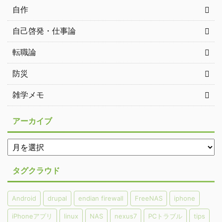
自作
自己啓発・仕事論
転職論
防災
雑学メモ
アーカイブ
タグクラウド
Android
drupal
endian firewall
FreeNAS
iphone
iPhoneアプリ
linux
NAS
nexus7
PCトラブル
tips