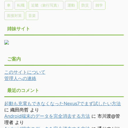
車
転職
近畿（旅行写真）
運動
防災
雑学
面接対策
音楽
姉妹サイト
ご案内
このサイトについて
管理人への連絡
最近のコメント
起動も充電もできなくなったNexus7でまず試したい方法
に
織田尚哲
より
Android端末のデータを完全消去する方法
に
市川渡@管
理者
より