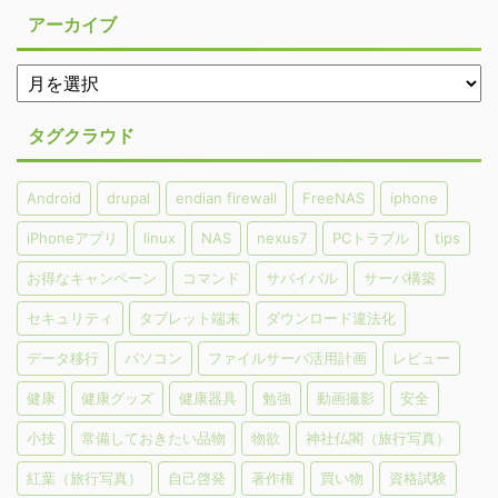
アーカイブ
タグクラウド
Android
drupal
endian firewall
FreeNAS
iphone
iPhoneアプリ
linux
NAS
nexus7
PCトラブル
tips
お得なキャンペーン
コマンド
サバイバル
サーバ構築
セキュリティ
タブレット端末
ダウンロード違法化
データ移行
パソコン
ファイルサーバ活用計画
レビュー
健康
健康グッズ
健康器具
勉強
動画撮影
安全
小技
常備しておきたい品物
物欲
神社仏閣（旅行写真）
紅葉（旅行写真）
自己啓発
著作権
買い物
資格試験