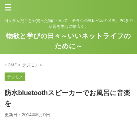
日々学んだことや買った物について、チラシの裏レベルのメモ。PC系の
話題を中心に幅広く。
物欲と学びの日々～いいネットライフの
ために～
HOME
>
デジモノ
>
デジモノ
防水bluetoothスピーカーでお風呂に音楽
を
更新日：
2014年5月9日