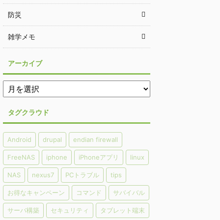
防災
雑学メモ
アーカイブ
タグクラウド
Android
drupal
endian firewall
FreeNAS
iphone
iPhoneアプリ
linux
NAS
nexus7
PCトラブル
tips
お得なキャンペーン
コマンド
サバイバル
サーバ構築
セキュリティ
タブレット端末