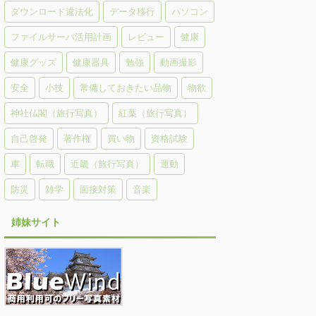
ダウンロード違法化
データ移行
パソコン
ファイルサーバ活用計画
レビュー
健康
健康グッズ
健康器具
勉強
動画撮影
安全
小技
常備しておきたい品物
物欲
神社仏閣（旅行写真）
紅葉（旅行写真）
自己啓発
著作権
買い物
資格試験
車
転職
近畿（旅行写真）
運動
防災
雑学
面接対策
音楽
姉妹サイト